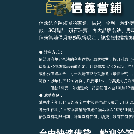
信義結合跨領域的專業、借貸、金融、稅務
款、3C精品、鑽石珠寶、各大品牌名錶、房
信義當鋪借貸服務取得現金，讓您輕輕鬆鬆
◆ 計息方式：
依照政府規定合法的利率作為計息的標準，按月計息（
借款金額依典當品價值而定。月息每萬元100元起，年利
或部分償還本金，可一次清償或分期攤還（最長5年）
範例：以年利率12％為例，月息即1％，每萬元每月利息
借款1萬元一年後還款，得需清償本金1萬加12個月利
◆
成功案例：
陳先生今年1月1日以黃金向本當舖借款10萬元；月利息1%
陳先生在3月1日來本當舖清償總金額為本金10萬+3個月利
借款沒有期限日期，歸還沒有任何手續費，沒有任何代
台中快速借貸，歡迎洽詢