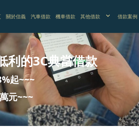
頁
關於信義
汽車借款
機車借款
其他借款
借款案例
手機3C典當借款
支票貼現融資
名包名錶典當借款
房屋土地二胎
黃金鑽石典當借款
低利的3C典當借款
%起~~~
萬元~~~