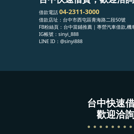
04-2311-3000
借款電話
借款店址：台中市西屯區青海路二段50號
FB粉絲頁：台中當鋪推薦｜專營汽車借款,機
IG帳號：sinyi_888
LINE ID：
@sinyi888
台中快速
歡迎洽