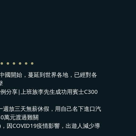
從中國開始，蔓延到世界各地，已經對各
擊
例分享|上班族李先生成功用賓士C300
一週放三天無薪休假，用自己名下進口汽
30萬元渡過難關
)，因COVID19疫情影響，出遊人減少導