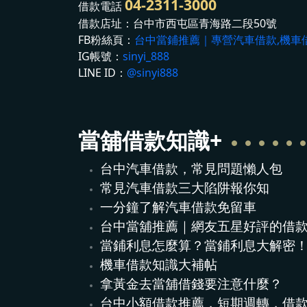
04-2311-3000
借款電話
借款店址：台中市西屯區青海路二段50號
FB粉絲頁：
台中當鋪推薦｜專營汽車借款,機車
IG帳號：
sinyi_888
LINE ID：
@sinyi888
當舖借款
知識+
台中汽車借款，常見問題懶人包
常見汽車借款三大陷阱報你知
一分鐘了解汽車借款免留車
台中當舖推薦｜網友五星好評的借
當鋪利息怎麼算？當鋪利息大解密
機車借款知識大補帖
拿黃金去當舖借錢要注意什麼？
台中小額借款推薦，短期週轉，借