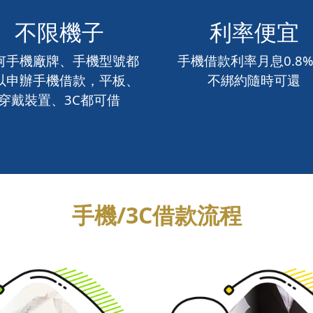
不限機子
利率便宜
何手機廠牌、手機型號都
手機借款利率月息0.8%
以申辦手機借款，平板、
不綁約隨時可還
穿戴裝置、3C都可借
手機/3C借款流程