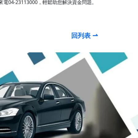
4-23113000，輕鬆助您解決資金問題。
回列表 ⇀