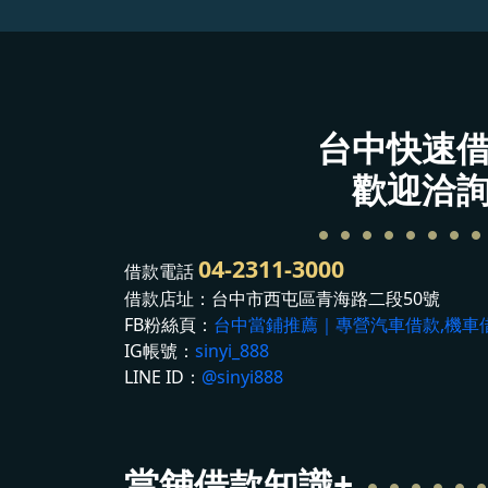
台中快速
歡迎洽
04-2311-3000
借款電話
借款店址：台中市西屯區青海路二段50號
FB粉絲頁：
台中當鋪推薦｜專營汽車借款,機車
IG帳號：
sinyi_888
LINE ID：
@sinyi888
當舖借款
知識+