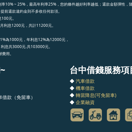
率10% ~ 25%，最高年利率25%，您的條件越好利率越低；還款金額彈性
，提前還款違約金則不多收任何款項。
100元。
息1200元，共計11200元。
為1000元，年利息12%為12000元，
息共3000元.共103000元。
辦費用。
~
台中借錢服務項
◆
汽車借款
◆
機車借款
◆
轉當降息(可免留車)
車借款（免留車）
◆
企業融資