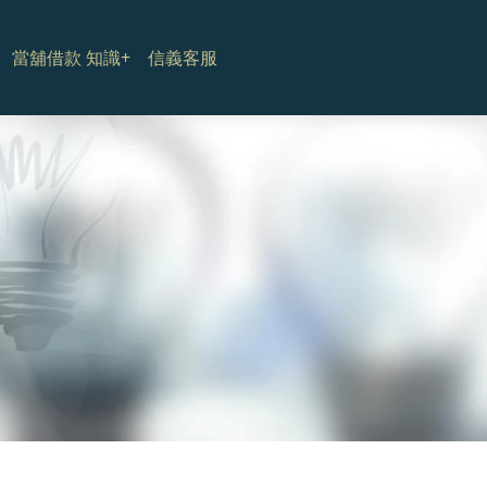
當舖借款 知識+
信義客服