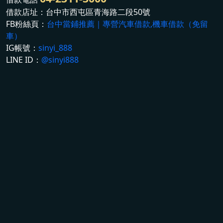
借款店址：台中市西屯區青海路二段50號
FB粉絲頁：
台中當鋪推薦｜專營汽車借款,機車借款（免留
車）
IG帳號：
sinyi_888
LINE ID：
@sinyi888