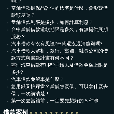
類)？
當舖借款擔保品評估的標準是什麼，會影響借
款額度嗎？
當舖借款利率是多少，如何計算利息？
台中當舖借款還款期限是多久，有無提供展期
服務？
汽車借款有沒有風險?車貸還沒還清能辦嗎?
汽車借款大解析，銀行、當舖、融資公司的借
款方式與還款計畫有何不同？
辦理汽車借款有哪些手續以及借款金額上限是
多少?
汽車借款免留車是什麼？
急用錢又怕踩雷？當舖怎麼借、可以拿什麼去
借，一次講清楚！
第一次去當舖前，一定要先想好的 5 件事
借款案例