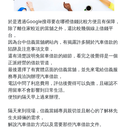
於是透過Google搜尋要在哪裡借錢比較方便且有保障，
除了離住家較近的當舖之外，還比較幾個線上借錢平
台，
因為台中信義當舖網站內，有揭露許多關於汽車借款的
陷阱及注意事項文章，
還有清楚說明免留車借款的細節，看完之後覺得是一個
正派經營的借款管道，
最後選擇了有實體店面的信義當舖，並先來電給信義服
務專員洽詢辦理汽車借款，
電話中問了利息費用，評估後覺得可以負擔，且確認不
用留車不會影響到日常生活。
便預約隔天早上過來辦理。
隔天來到現場，信義當鋪專員親切並且耐心的了解林先
生夫婦倆的需求，
解說汽車借款方式以及需要那些汽車借款文件。