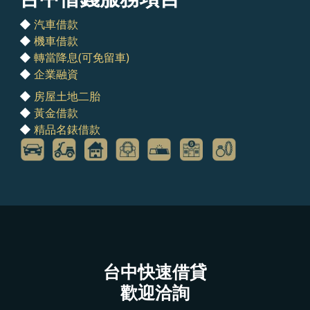
◆
汽車借款
◆
機車借款
◆
轉當降息(可免留車)
◆
企業融資
◆
房屋土地二胎
◆
黃金借款
◆
精品名錶借款
台中快速借貸
歡迎洽詢