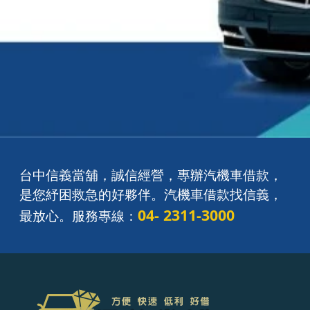
台中信義當舖，誠信經營，專辦汽機車借款，
是您紓困救急的好夥伴。
汽機車借款找信義，
04- 2311-3000
最放心。服務專線：