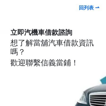
回列表 ⇀
立即汽機車借款諮詢
想了解當舖汽車借款資訊
嗎？
歡迎聯繫信義當鋪！