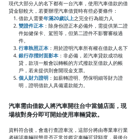
現代大部分人的名下都有一台汽車，使用汽車借款的借
貸金額較大，若要辦理汽車借貨時有些必要條件：
借款人需要
年滿20歲以上
之完全行為能力人
雙證件正本
：除身份證正本必備外，需提供第二證
件如健保卡、駕照等，但第二證件不影響審核過
件。
行車執照正本
：用於證明汽車所有權在借款人名下
銀行存摺封面影本
：非必備，若汽車貸款成功核
貸，款項一般會以轉帳的方式撥款至借款人的帳
戶，若未提供則會開現金支票。
個人財力證明
：如薪轉證明、勞保明細等財力證
明，證明借款人具備還款能力。
汽車需由借款人將汽車開往台中當舖店面，現
場核對身分即可開始使用車輛貸款。
資料符合後，會進行查證車況，這部分將由專業車行業
者確認車輛狀態是否正常並鑑定車輛可貸額度，最後台