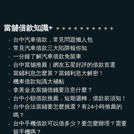
當舖借款
知識+
台中汽車借款，常見問題懶人包
常見汽車借款三大陷阱報你知
一分鐘了解汽車借款免留車
台中當舖推薦｜網友五星好評的借款首選
當鋪利息怎麼算？當鋪利息大解密！
機車借款知識大補帖
拿黃金去當舖借錢要注意什麼？
台中小額借款推薦，短期週轉，借款前須知！
台中合法當鋪要怎麼挑選？有24小時推薦的
嗎？
台中手機借款可以借多少？要怎麼辦理？需要
留手機嗎？