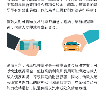
中當舖專員會查詢是否有積欠稅金、罰單，最重要的是
罰單有無禁止異動，倘若為禁止異動則無法進行撥款！
借款人對可貸額度及利率都滿意，簽約手續辦理完畢
後，借款人立即就可拿到資金。
總而言之，汽車抵押當舖是一種應急資金解決方案，可
以快速獲得現金，但較高的利息和費用可能導致借款人
陷入債務困境，導致長期的財務影響。因此，借款人應
該慎重考慮自己的財務狀況和還款能力，並確保自己有
能力按時還款，以避免損失汽車或陷入債務危機。