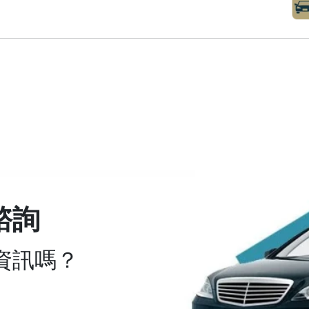
諮詢
資訊嗎？