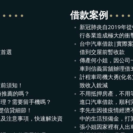
借款案例
新冠肺炎自2019年
行各業造成極大的衝
台中汽車借款|實際案
款首選
借到交屋前暫收款
！
傳產何小姐，因公司
車到信義當舖辧理借
計程車司機大勇(化名
款前須知！
致收入銳減
時推薦的嗎？
不用抵押房產，不用
辦理？需要留手機嗎？
進口汽車借款，順利
楚信貸細節！
李先生因後疫情經濟
程及注意事項，快速解決資
中的生活預備金，打
張小姐因家裡有人出