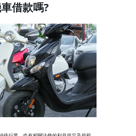
車借款嗎?
特殊行業，也有相關法條的利息規定及規範，