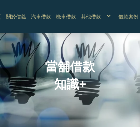
頁
關於信義
汽車借款
機車借款
其他借款
借款案例
手機3C典當借款
支票貼現融資
名包名錶典當借款
房屋土地二胎
黃金鑽石典當借款
當舖借款
知識+