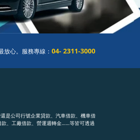
04- 2311-3000
最放心。服務專線：
戶還是公司行號企業貸款、汽車借款、機車借
借款、工廠借款、營運週轉金……等皆可透過