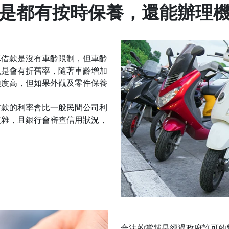
是都有按時保養，
還能辦理機
車借款是沒有車齡限制，但車齡
也是會有折舊率，隨著車齡增加
額度高，但如果外觀及零件保養
借款的利率會比一般民間公司利
複雜，且銀行會審查信用狀況，
合法的當舖是經過政府許可的