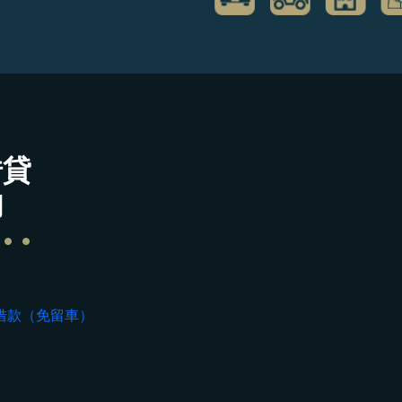
借貸
詢
借款（免留車）