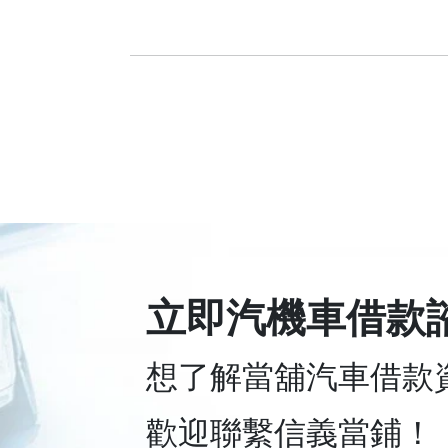
立即汽機車借款
想了解當舖汽車借款
歡迎聯繫信義當鋪！