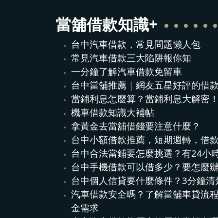
當舖借款
知識+
台中汽車借款，常見問題懶人包
常見汽車借款三大陷阱報你知
一分鐘了解汽車借款免留車
台中當舖推薦｜網友五星好評的借
當鋪利息怎麼算？當鋪利息大解密
機車借款知識大補帖
拿黃金去當舖借錢要注意什麼？
台中小額借款推薦，短期週轉，借
台中合法當鋪要怎麼挑選？有24小
台中手機借款可以借多少？要怎麼
台中個人信貸要什麼條件？3分鐘清
汽車借款安全嗎？了解當舖車貸流
金需求