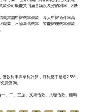
貸款公司既能貸到滿意額度及好的利率，相對
。
信義當舖申辦機車借款，專人申辦過件率高，
限職業，不論新舊機車，皆能辦理機車借款，
型。
借款利率採單利計算，月利息不超過2.5%，
E免費諮詢。
地一、二、三胎、支票借款、大額借款、臨時