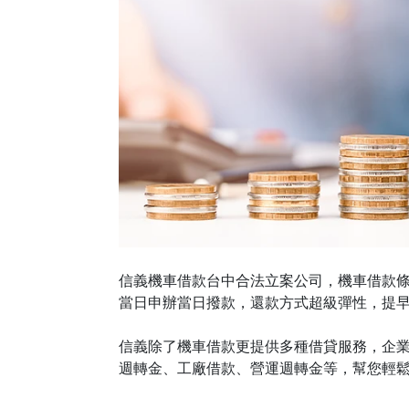
信義機車借款台中合法立案公司，機車借款條
當日申辦當日撥款，還款方式超級彈性，提早還款
信義除了機車借款更提供多種借貸服務，企業
週轉金、工廠借款、營運週轉金等，幫您輕