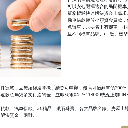
可以安心選擇適合的民間機車
幫您輕鬆快速解決資金上需求
機車借款屬於小額資金貸款，
免留車，只要名下有機車，不
且不限機車品牌、c.c數、機
件寬鬆，且無須經過聯徵手續皆可申辦，最高可借到車價200%，
也無須多支付違約金，立即來電04-23113000或線上加LIN
貸款、汽車借款、3C精品、鑽石珠寶、各大品牌名錶、房屋土
鬆解決資金上困難。