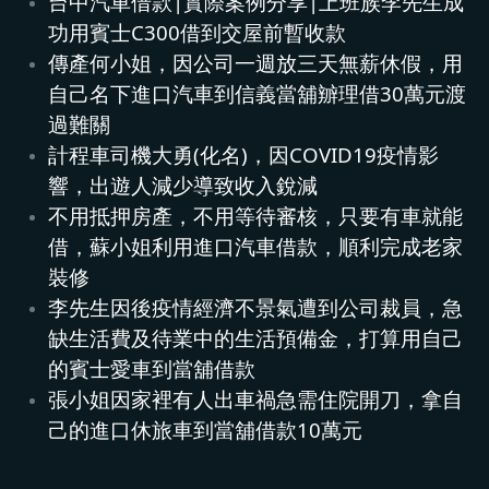
台中汽車借款|實際案例分享|上班族李先生成
功用賓士C300借到交屋前暫收款
傳產何小姐，因公司一週放三天無薪休假，用
自己名下進口汽車到信義當舖辧理借30萬元渡
過難關
計程車司機大勇(化名)，因COVID19疫情影
響，出遊人減少導致收入銳減
不用抵押房產，不用等待審核，只要有車就能
借，蘇小姐利用進口汽車借款，順利完成老家
裝修
李先生因後疫情經濟不景氣遭到公司裁員，急
缺生活費及待業中的生活預備金，打算用自己
的賓士愛車到當舖借款
張小姐因家裡有人出車禍急需住院開刀，拿自
己的進口休旅車到當舖借款10萬元