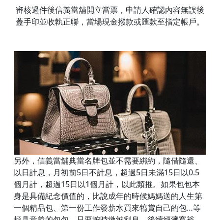
審核過件後信義當舖開立當票，申請人確認內容無誤後
蓋手印並收執正聯，當場現金撥款或匯款至指定帳戶。
另外，信義當舖典當名牌包並不需要綁約，隨借隨還、
以日計息，月初前5日不計息，超過5日未滿15日以0.5
個月計，超過15日以1個月計，以此類推。如果包包本
身是具備紀念價值的，比說成年的時候媽媽送的人生第
一個精品包、第一份工作發薪水買來犒賞自己的包…等
極具意義的包包，只要按時繳納利息，後續經濟寬裕