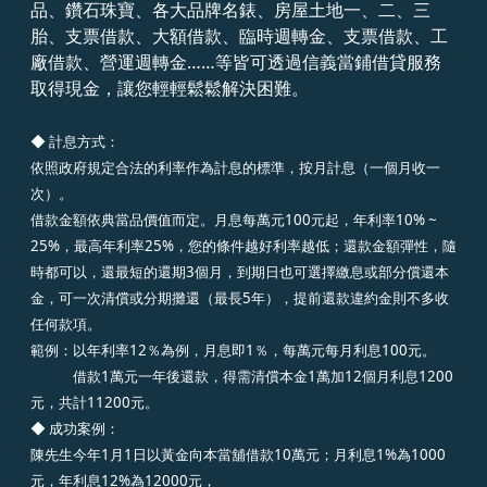
品、鑽石珠寶、各大品牌名錶、房屋土地一、二、三
胎、支票借款、大額借款、臨時週轉金、支票借款、工
廠借款、營運週轉金……等皆可透過信義當鋪借貸服務
取得現金，讓您輕輕鬆鬆解決困難。
◆ 計息方式：
依照政府規定合法的利率作為計息的標準，按月計息（一個月收一
次）。
借款金額依典當品價值而定。月息每萬元100元起，年利率10% ~
25%，最高年利率25%，您的條件越好利率越低；還款金額彈性，隨
時都可以，還最短的還期3個月，到期日也可選擇繳息或部分償還本
金，可一次清償或分期攤還（最長5年），提前還款違約金則不多收
任何款項。
範例：以年利率12％為例，月息即1％，每萬元每月利息100元。
借款1萬元一年後還款，得需清償本金1萬加12個月利息1200
元，共計11200元。
◆
成功案例：
陳先生今年1月1日以黃金向本當舖借款10萬元；月利息1%為1000
元，年利息12%為12000元，