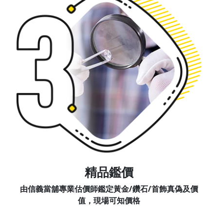
精品鑑價
由信義當舖專業估價師鑑定黃金/鑽石/首飾真偽及價
值，現場可知價格