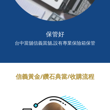
保管好
台中當舖信義當舖,設有專業保險箱保管
信義黃金/鑽石典當/收購流程