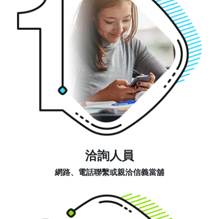
洽詢人員
網路、電話聯繫或親洽信義當舖