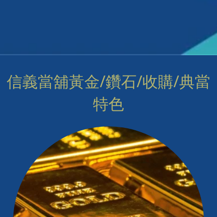
信義當舖黃金/鑽石/收購/典當
特色