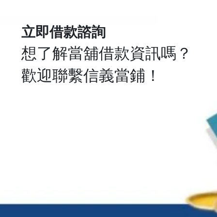
立即借款諮詢
想了解當舖借款資訊嗎？
歡迎聯繫信義當鋪！