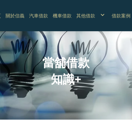
頁
關於信義
汽車借款
機車借款
其他借款
借款案例
手機3C典當借款
支票貼現融資
名包名錶典當借款
房屋土地二胎
黃金鑽石典當借款
當舖借款
知識+