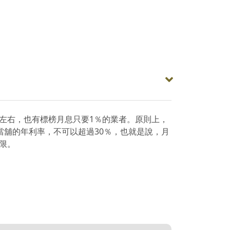
％左右，也有標榜月息只要1％的業者。原則上，
當舖的年利率，不可以超過30％，也就是說，月
上限。