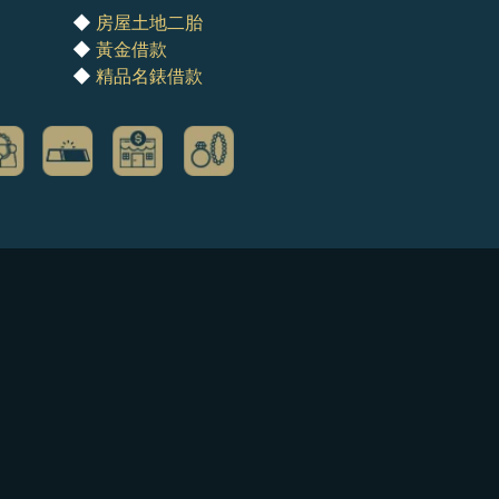
◆
房屋土地二胎
◆
黃金借款
◆
精品名錶借款