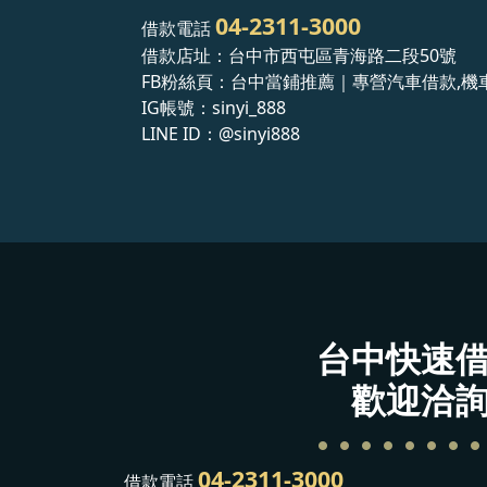
04-2311-3000
借款電話
借款店址：台中市西屯區青海路二段50號
FB粉絲頁：台中當鋪推薦｜專營汽車借款,機
IG帳號：sinyi_888
LINE ID：
@sinyi888
台中快速
歡迎洽
04-2311-3000
借款電話