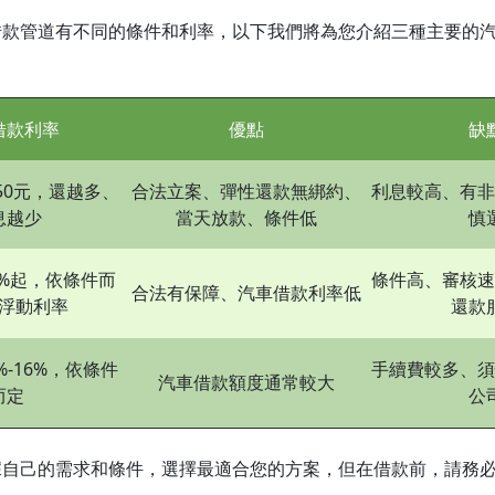
借款管道有不同的條件和利率，以下我們將為您介紹三種主要的
借款利率
優點
缺
50元，還越多、
合法立案、彈性還款無綁約、
利息較高、有非
息越少
當天放款、條件低
慎
%起，依條件而
條件高、審核速
合法有保障、汽車借款利率低
浮動利率
還款
-16%，依條件
手續費較多、須
汽車借款額度通常較大
而定
公
據自己的需求和條件，選擇最適合您的方案，但在借款前，請務