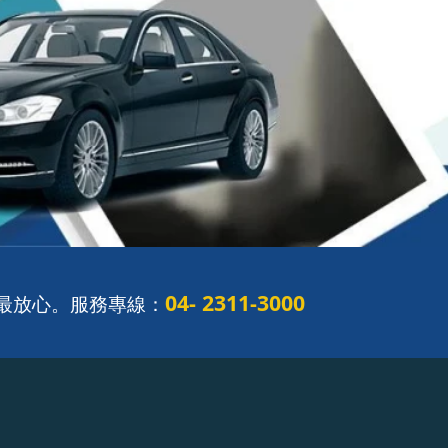
04- 2311-3000
最放心。服務專線：