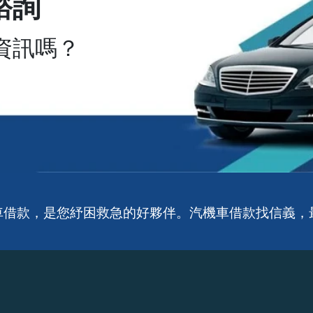
諮詢
資訊嗎？
車借款，是您紓困救急的好夥伴。
汽機車借款找信義，