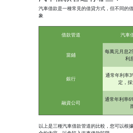
汽車借款是一種常見的借貸方式，但不同的
象
借款管道
汽車
每萬元月息2
當鋪
利
通常年利率3
銀行
定，採
通常年利率6%
融資公司
以上是三種汽車借款管道的比較，您可以根