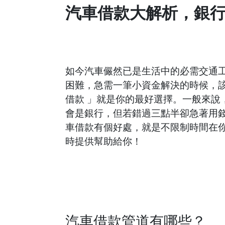
汽車借款大解析，銀
如今汽車儼然已是生活中的必需交通
困難，急需一筆小資金解決的時候，
借款 」就是你的最好選擇。一般來說
會是銀行，但若錯過三點半卻急著用
車借款有個好處，就是不限制時間在
時提供幫助給你！
汽車借款管道有哪些？