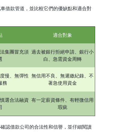
汽車借款管道，並比較它們的優缺點和適合對
點
適合對象
法集團冒充須
過去被銀行拒絕申請、銀行小
選
白、急需資金周轉
度慢、無彈性
無信用不良、無遲繳紀錄、不
服務
著急使用資金
慎選合法融資
有一定薪資條件、有輕微信用
司
瑕疵
必確認借款公司的合法性和信譽，並仔細閱讀