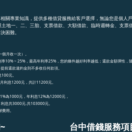
等相關專業知識，提供多種借貸服務給客戶選擇，無論您是個人
屋土地一、二、三胎、支票借款、大額借款、臨時週轉金、支票
解決困難。
一個月收一次）。
率10% ~ 25%，最高年利率25%，您的條件越好利率越低；還款金額彈性
，提前還款違約金則不多收任何款項。
100元。
息1200元，共計11200元。
為1000元，年利息12%為12000元，
息共3000元.共103000元。
辦費用。
~
台中借錢服務項