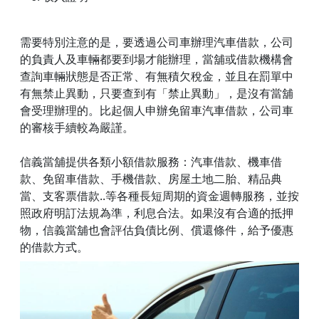
需要特別注意的是，要透過公司車辦理汽車借款，公司
的負責人及車輛都要到場才能辦理，當舖或借款機構會
查詢車輛狀態是否正常、有無積欠稅金，並且在罰單中
有無禁止異動，只要查到有「禁止異動」，是沒有當舖
會受理辦理的。比起個人申辦免留車汽車借款，公司車
的審核手續較為嚴謹。
信義當舖提供各類小額借款服務：汽車借款、機車借
款、免留車借款、手機借款、房屋土地二胎、精品典
當、支客票借款..等各種長短周期的資金週轉服務，並按
照政府明訂法規為準，利息合法。如果沒有合適的抵押
物，信義當舖也會評估負債比例、償還條件，給予優惠
的借款方式。