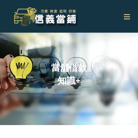
當舖借款
知識+