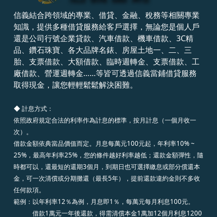
信義結合跨領域的專業、借貸、金融、稅務等相關專業
知識，提供多種借貸服務給客戶選擇，無論您是個人戶
還是公司行號企業貸款、汽車借款、機車借款、3C精
品、鑽石珠寶、各大品牌名錶、房屋土地一、二、三
胎、支票借款、大額借款、臨時週轉金、支票借款、工
廠借款、營運週轉金……等皆可透過信義當鋪借貸服務
取得現金，讓您輕輕鬆鬆解決困難。
◆ 計息方式：
依照政府規定合法的利率作為計息的標準，按月計息（一個月收一
次）。
借款金額依典當品價值而定。月息每萬元100元起，年利率10% ~
25%，最高年利率25%，您的條件越好利率越低；還款金額彈性，隨
時都可以，還最短的還期3個月，到期日也可選擇繳息或部分償還本
金，可一次清償或分期攤還（最長5年），提前還款違約金則不多收
任何款項。
範例：以年利率12％為例，月息即1％，每萬元每月利息100元。
借款1萬元一年後還款，得需清償本金1萬加12個月利息1200