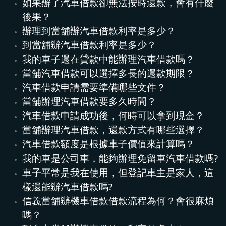
如果辦了汽車借款卻無法按時還款，會有什麼
後果？
辦理到當舖辦汽車借款利率是多少？
到當舖辦汽車借款利率是多少？
我的車子還在貸款中能辦理汽車借款嗎？
當舖汽車借款可以選擇多長的還款期限？
汽車借款申請需要準備哪些文件？
當舖辦理汽車借款要多久時間？
汽車借款申請成功後，何時可以拿到現金？
當舖辦理汽車借款，還款方式有哪些選擇？
汽
車借款額度是根據
車
子價值來計算嗎？
我的車是公司車，能夠辦理免留車汽車借款嗎?
車子平常是我在使用，但登記車主是家人，這
樣還能辦汽車借款嗎?
信義當舖辦機車借款借款流程為何？會很麻煩
嗎？