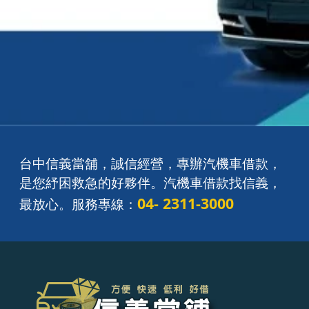
台中信義當舖，誠信經營，專辦汽機車借款，
是您紓困救急的好夥伴。
汽機車借款找信義，
04- 2311-3000
最放心。服務專線：