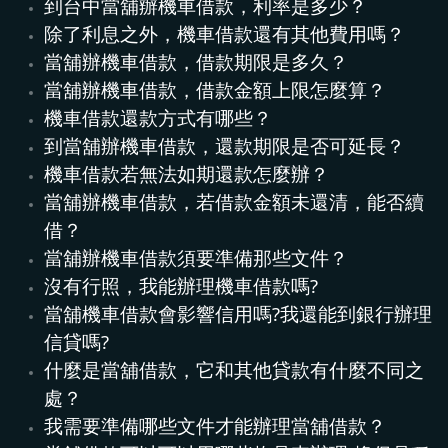
到台中當舖辦機車借款，利率是多少？
除了利息之外，機車借款還有其他費用嗎？
當舖辦機車借款，借款期限是多久？
當舖辦機車借款，借款金額上限怎麼算？
機車借款還款方式有哪些？
到當舖辦機車借款，還款期限是否可延長？
機車借款若無法如期還款怎麼辦？
當舖辦機車借款，若借款金額未還清，能否續
借？
當舖辦機車借款須要準備那些文件？
沒有行照，我能辦理機車借款嗎?
當舖機車借款會影響信用嗎?我還能到銀行辦理
信貸嗎?
什麼是當舖借款，它和其他貸款有什麼不同之
處？
我需要準備哪些文件才能辦理當舖借款？