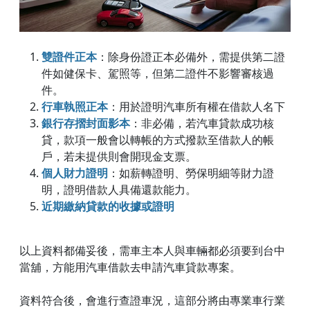
雙證件正本
：
除身份證正本必備外，需提供第二證
件如健保卡、駕照等，但第二證件不影響審核過
件。
行車執照正本
：用於證明汽車所有權在借款人名下
銀行存摺封面影本
：非必備，若汽車貸款成功核
貸，款項一般會以轉帳的方式撥款至借款人的帳
戶，若未提供則會開現金支票。
個人財力證明
：如薪轉證明、勞保明細等財力證
明，證明借款人具備還款能力。
近期繳納貸款的收據或證明
以上資料都備妥後，需車主本人與車輛都必須要到台中
當舖，方能用汽車借款去申請汽車貸款專案。
資料符合後，會進行查證車況，這部分將由專業車行業