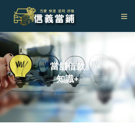
當舖借款
知識+