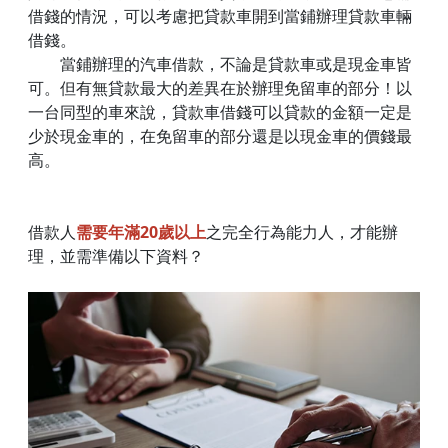
借錢的情況，可以考慮把貸款車開到當鋪辦理貸款車輛
借錢。
當鋪辦理的汽車借款，不論是貸款車或是現金車皆
可。但有無貸款最大的差異在於辦理免留車的部分！以
一台同型的車來說，貸款車借錢可以貸款的金額一定是
少於現金車的，在免留車的部分還是以現金車的價錢最
高。
借款人
需要年滿20歲以上
之完全行為能力人，才能辦
理，並需準備以下資料？