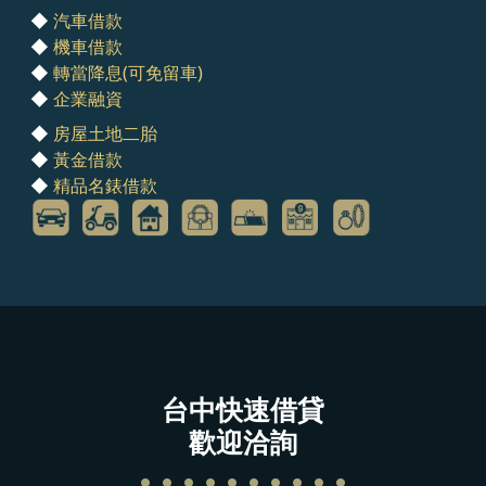
◆
汽車借款
◆
機車借款
◆
轉當降息(可免留車)
◆
企業融資
◆
房屋土地二胎
◆
黃金借款
◆
精品名錶借款
台中快速借貸
歡迎洽詢