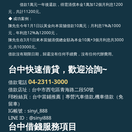
借款1萬元一年後還款，得需清償本金1萬加12個月利息1200
元，共計11200元。
◆
成功案例：
陳先生今年1月1日以黃金向本當舖借款10萬元；月利息1%為1000
元，年利息12%為12000元，
陳先生在3月1日來本當舖清償總金額為本金10萬+3個月利息共3000
元.共103000元。
借款沒有期限日期，歸還沒有任何手續費，沒有任何代辦費用。
台中快速借貸，歡迎洽詢~
04-2311-3000
借款電話
借款店址：台中市西屯區青海路二段50號
FB粉絲頁：台中當鋪推薦｜專營汽車借款,機車借款（免
留車）
IG帳號：sinyi_888
LINE ID：
@sinyi888
台中借錢服務項目