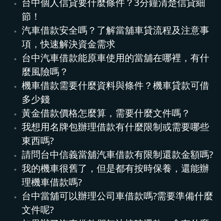
台中個人信貸要什麼條件？3分鐘清楚信貸細
節！
汽車借款安全嗎？了解當舖車貸流程及注意事
項，快速解決資金需求
台中汽車借款能原車使用的當舖在哪裡，有什
麼風險嗎？
機車借款需要什麼資料與條件？機車貸款可借
多少錢
黃金借款價格怎麼算，需要什麼文件嗎？
我想用名牌包辦理借款有什麼限制或需要哪些
東西嗎?
請問台中信義當舖汽車借款有限制還款金額嗎?
我的機車很舊了，但是都有按時保養，還能辦
理機車借款嗎?
台中當舖可以辦理公司車借款嗎?需要準備什麼
文件呢?