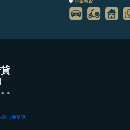
◆
企業融資
借貸
詢
借款（免留車）