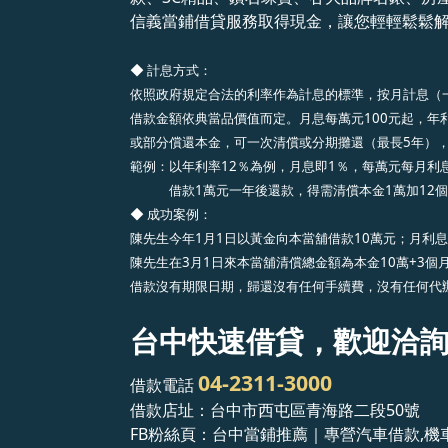
信義當鋪借貸服務取得現金，讓您輕輕鬆鬆
◆ 計息方式：
依照政府規定合法的利率作為計息的標準，按月計息（
借款金額依典當品價值而定。月息每萬元100元起，年利
或部分償還本金，可一次清償或分期攤還（最長5年）
範例：以年利率12％為例，月息即1％，每萬元每月利息
借款1萬元一年後還款，得需清償本金1萬加12個月利
◆
成功案例：
陳先生今年1月1日以黃金向本當舖借款10萬元；月利息1%
陳先生在3月1日來本當舖清償總金額為本金10萬+3個月利
借款沒有期限日期，歸還沒有任何手續費，沒有任何代
台中快速借貸，歡迎洽詢
04-2311-3000
借款電話
借款店址：台中市西屯區青海路二段50號
FB粉絲頁：台中當鋪推薦｜專營汽車借款,機