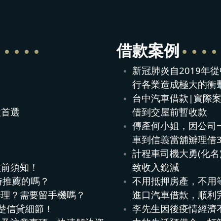
借款案例
新冠肺炎自2019年
行各業造成極大的衝
台中汽車借款|實際案
款首選
借到交屋前暫收款
！
傳產何小姐，因公司
車到信義當舖辧理借
計程車司機大勇(化名
款前須知！
致收入銳減
時推薦的嗎？
不用抵押房產，不用
辦理？需要留手機嗎？
進口汽車借款，順利
楚信貸細節！
李先生因後疫情經濟