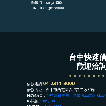
IG帳號：sinyi_888
LINE ID：
@sinyi888
台中快速
歡迎洽
04-2311-3000
借款電話
借款店址：台中市西屯區青海路二段50號
FB粉絲頁：
台中當鋪推薦｜專營汽車借款,機車
IG帳號：
sinyi_888