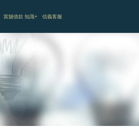
當舖借款 知識+
信義客服