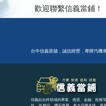
歡迎聯繫信義當鋪！
台中信義當舖，誠信經營，專辦汽機
信義結合跨領域的專業、借貸、金融、稅務
款、3C精品、鑽石珠寶、各大品牌名錶、房