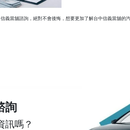
義當舖諮詢，絕對不會後悔，想要更加了解台中信義當舖的汽車借
諮詢
資訊嗎？