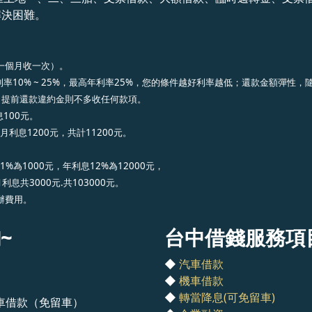
解決困難。
一個月收一次）。
率10% ~ 25%，最高年利率25%，您的條件越好利率越低；還款金額彈性
，提前還款違約金則不多收任何款項。
100元。
息1200元，共計11200元。
為1000元，年利息12%為12000元，
息共3000元.共103000元。
辦費用。
~
台中借錢服務項
◆
汽車借款
◆
機車借款
◆
轉當降息(可免留車)
車借款（免留車）