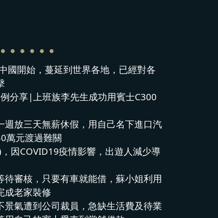
從中國開始，蔓延到世界各地，已經對各
擊
例分享|上班族李先生成功用賓士C300
一週放三天無薪休假，用自己名下進口汽
30萬元渡過難關
)，因COVID19疫情影響，出遊人減少導
等待審核，只要有車就能借，蘇小姐利用
完成老家裝修
不景氣遭到公司裁員，急缺生活費及待業