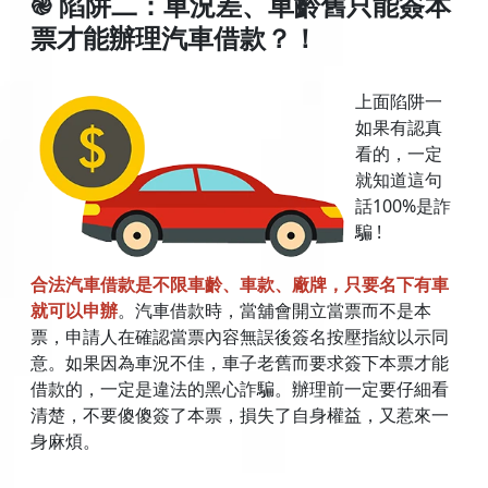
֎ 陷阱二：車況差、車齡舊只能簽本
票才能辦理汽車借款？！
上面陷阱一
如果有認真
看的，一定
就知道這句
話100%是詐
騙 !
合法汽車借款是不限車齡、車款、廠牌，只要名下有車
就可以申辦
。汽車借款時，當舖會開立當票而不是本
票，申請人在確認當票內容無誤後簽名按壓指紋以示同
意。如果因為車況不佳，車子老舊而要求簽下本票才能
借款的，一定是違法的黑心詐騙。辦理前一定要仔細看
清楚，不要傻傻簽了本票，損失了自身權益，又惹來一
身麻煩。