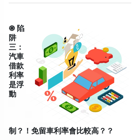
֎ 陷
阱
三：
汽車
借款
利率
是浮
動
制？！免留車利率會比較高？？