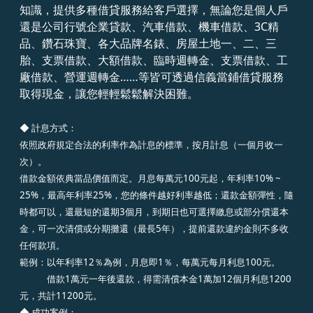
知識，提供多種借貸服務給客戶選擇，無論您是個人戶
還是公司行號企業貸款、汽車借款、機車借款、3C精
品、鑽石珠寶、各大品牌名錶、房屋土地一、二、三
胎、支票借款、大額借款、臨時週轉金、支票借款、工
廠借款、營運週轉金……等皆可透過信義當鋪借貸服務
取得現金，讓您輕輕鬆鬆解決困難。
◆ 計息方式：
依照政府規定合法的利率作為計息的標準，按月計息（一個月收一
次）。
借款金額依典當品價值而定。月息每萬元100元起，年利率10% ~
25%，最高年利率25%，您的條件越好利率越低；還款金額彈性，隨
時都可以，還最短的還期3個月，到期日也可選擇繳息或部分償還本
金，可一次清償或分期攤還（最長5年），提前還款違約金則不多收
任何款項。
範例：以年利率12％為例，月息即1％，每萬元每月利息100元。
借款1萬元一年後還款，得需清償本金1萬加12個月利息1200
元，共計11200元。
◆
成功案例：