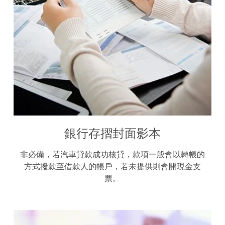
銀行存摺封面影本
非必備，若汽車貸款成功核貸，款項一般會以轉帳的
方式撥款至借款人的帳戶，若未提供則會開現金支
票。