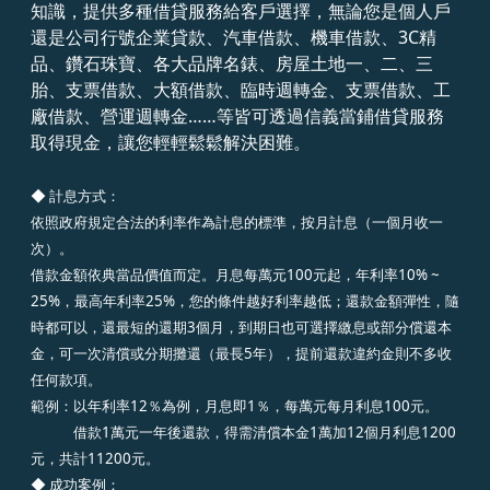
知識，提供多種借貸服務給客戶選擇，無論您是個人戶
還是公司行號企業貸款、汽車借款、機車借款、3C精
品、鑽石珠寶、各大品牌名錶、房屋土地一、二、三
胎、支票借款、大額借款、臨時週轉金、支票借款、工
廠借款、營運週轉金……等皆可透過信義當鋪借貸服務
取得現金，讓您輕輕鬆鬆解決困難。
◆ 計息方式：
依照政府規定合法的利率作為計息的標準，按月計息（一個月收一
次）。
借款金額依典當品價值而定。月息每萬元100元起，年利率10% ~
25%，最高年利率25%，您的條件越好利率越低；還款金額彈性，隨
時都可以，還最短的還期3個月，到期日也可選擇繳息或部分償還本
金，可一次清償或分期攤還（最長5年），提前還款違約金則不多收
任何款項。
範例：以年利率12％為例，月息即1％，每萬元每月利息100元。
借款1萬元一年後還款，得需清償本金1萬加12個月利息1200
元，共計11200元。
◆
成功案例：