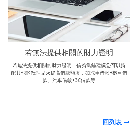
若無法提供相關的財力證明
若無法提供相關的財力證明，信義當舖建議您可以搭
配其他的抵押品來提高借款額度，如汽車借款+機車借
款、汽車借款+3C借款等
回列表 ⇀