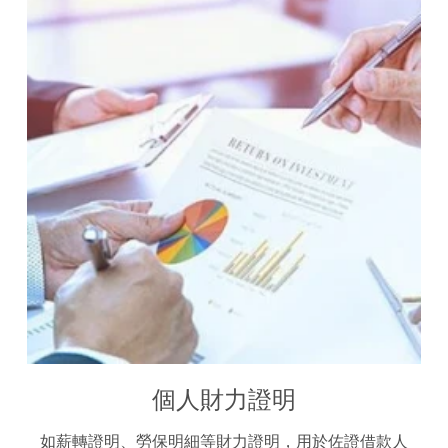
個人財力證明
如薪轉證明、勞保明細等財力證明，用於佐證借款人