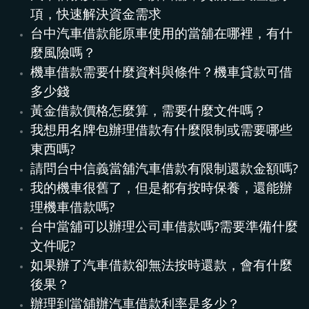
項，快速解決資金需求
台中汽車借款能原車使用的當舖在哪裡，有什
麼風險嗎？
機車借款需要什麼資料與條件？機車貸款可借
多少錢
黃金借款價格怎麼算，需要什麼文件嗎？
我想用名牌包辦理借款有什麼限制或需要哪些
東西嗎?
請問台中信義當舖汽車借款有限制還款金額嗎?
我的機車很舊了，但是都有按時保養，還能辦
理機車借款嗎?
台中當舖可以辦理公司車借款嗎?需要準備什麼
文件呢?
如果辦了汽車借款卻無法按時還款，會有什麼
後果？
辦理到當舖辦汽車借款利率是多少？