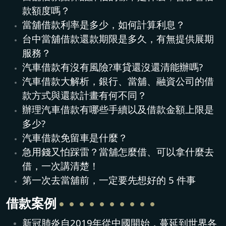
款額度嗎？
當舖借款利率是多少，如何計算利息？
台中當舖借款還款期限是多久，有無提供展期
服務？
汽車借款有沒有風險?車貸還沒還清能辦嗎?
汽車借款大解析，銀行、當舖、融資公司的借
款方式與還款計畫有何不同？
辦理汽車借款有哪些手續以及借款金額上限是
多少?
汽車借款免留車是什麼？
急用錢又怕踩雷？當舖怎麼借、可以拿什麼去
借，一次講清楚！
第一次去當舖前，一定要先想好的 5 件事
借款案例
新冠肺炎自2019年從中國開始，蔓延到世界各