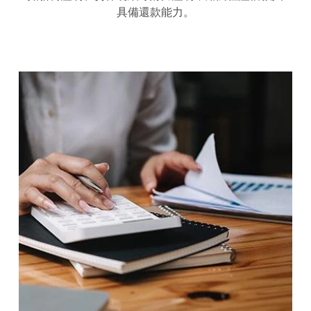
具備還款能力。