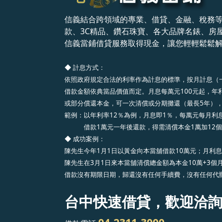
信義結合跨領域的專業、借貸、金融、稅務
款、3C精品、鑽石珠寶、各大品牌名錶、房
信義當鋪借貸服務取得現金，讓您輕輕鬆鬆
◆ 計息方式：
依照政府規定合法的利率作為計息的標準，按月計息（
借款金額依典當品價值而定。月息每萬元100元起，年利
或部分償還本金，可一次清償或分期攤還（最長5年）
範例：以年利率12％為例，月息即1％，每萬元每月利息
借款1萬元一年後還款，得需清償本金1萬加12個月利
◆
成功案例：
陳先生今年1月1日以黃金向本當舖借款10萬元；月利息1%
陳先生在3月1日來本當舖清償總金額為本金10萬+3個月利
借款沒有期限日期，歸還沒有任何手續費，沒有任何代
台中快速借貸，歡迎洽詢