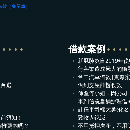
借款（免留車）
借款案例
新冠肺炎自2019年
行各業造成極大的衝
台中汽車借款|實際案
款首選
借到交屋前暫收款
！
傳產何小姐，因公司
車到信義當舖辧理借
計程車司機大勇(化名
款前須知！
致收入銳減
時推薦的嗎？
不用抵押房產，不用