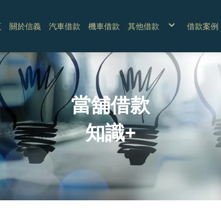
頁
關於信義
汽車借款
機車借款
其他借款
借款案例
手機3C典當借款
支票貼現融資
名包名錶典當借款
房屋土地二胎
黃金鑽石典當借款
當舖借款
知識+