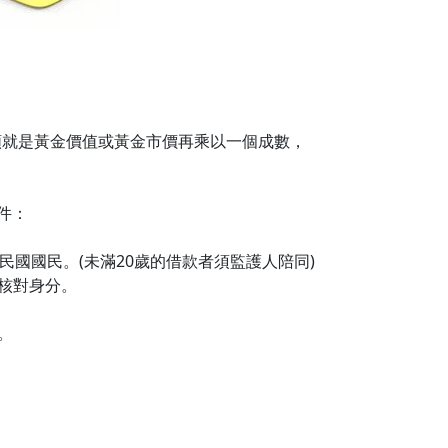
額就是黃金價值或黃金市價再乘以一個成數，
件：
民國國民。(未滿20歲的借款者須監護人陪同)
核對身分。
。