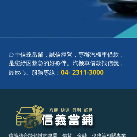
台中信義當舖，誠信經營，專辦汽機車借款，
是您紓困救急的好夥伴。
汽機車借款找信義，
04- 2311-3000
最放心。服務專線：
信義結合跨領域的專業、借貸、金融、稅務等相關專業