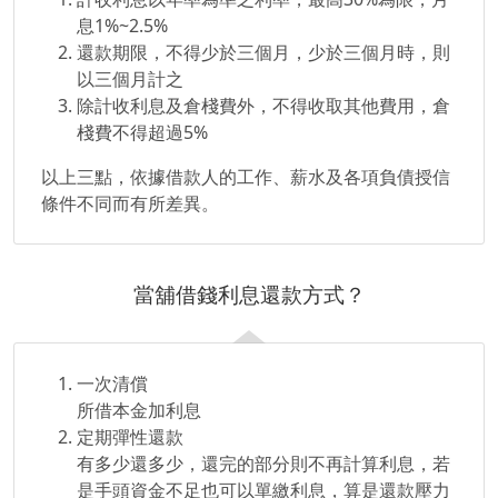
息1%~2.5%
還款期限，不得少於三個月，少於三個月時，則
以三個月計之
除計收利息及倉棧費外，不得收取其他費用，倉
棧費不得超過5%
以上三點，依據借款人的工作、薪水及各項負債授信
條件不同而有所差異。
當舖借錢利息還款方式？
一次清償
所借本金加利息
定期彈性還款
有多少還多少，還完的部分則不再計算利息，若
是手頭資金不足也可以單繳利息，算是還款壓力