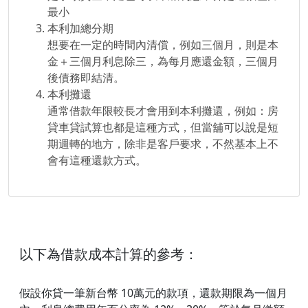
最小
本利加總分期
想要在一定的時間內清償，例如三個月，則是本
金＋三個月利息除三，為每月應還金額，三個月
後債務即結清。
本利攤還
通常借款年限較長才會用到本利攤還，例如：房
貸車貸試算也都是這種方式，但當舖可以說是短
期週轉的地方，除非是客戶要求，不然基本上不
會有這種還款方式。
以下為借款成本計算的參考：
假設你貸一筆新台幣 10萬元的款項，還款期限為一個月