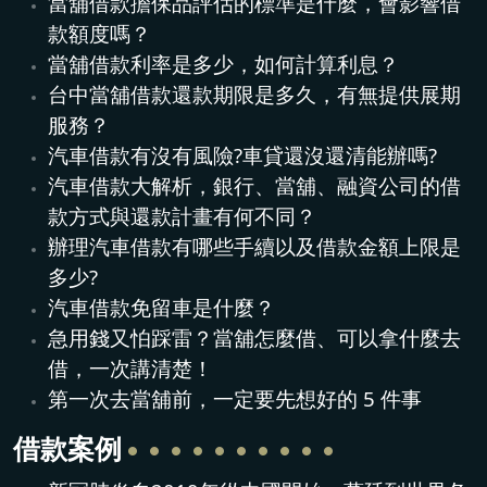
當舖借款擔保品評估的標準是什麼，會影響借
款額度嗎？
當舖借款利率是多少，如何計算利息？
台中當舖借款還款期限是多久，有無提供展期
服務？
汽車借款有沒有風險?車貸還沒還清能辦嗎?
汽車借款大解析，銀行、當舖、融資公司的借
款方式與還款計畫有何不同？
辦理汽車借款有哪些手續以及借款金額上限是
多少?
汽車借款免留車是什麼？
急用錢又怕踩雷？當舖怎麼借、可以拿什麼去
借，一次講清楚！
第一次去當舖前，一定要先想好的 5 件事
借款案例