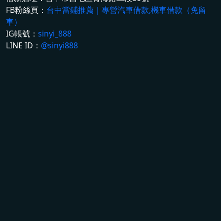
FB粉絲頁：
台中當鋪推薦｜專營汽車借款,機車借款（免留
車）
IG帳號：
sinyi_888
LINE ID：
@sinyi888