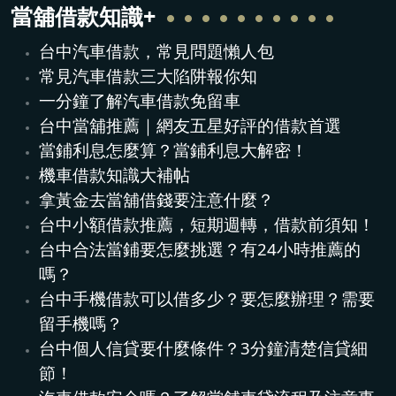
當舖借款
知識+
台中汽車借款，常見問題懶人包
常見汽車借款三大陷阱報你知
一分鐘了解汽車借款免留車
台中當舖推薦｜網友五星好評的借款首選
當鋪利息怎麼算？當鋪利息大解密！
機車借款知識大補帖
拿黃金去當舖借錢要注意什麼？
台中小額借款推薦，短期週轉，借款前須知！
台中合法當鋪要怎麼挑選？有24小時推薦的
嗎？
台中手機借款可以借多少？要怎麼辦理？需要
留手機嗎？
台中個人信貸要什麼條件？3分鐘清楚信貸細
節！